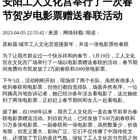
安阳工人文化宫举行了一次春
节贺岁电影票赠送春联活动
2023-04-05 22:55:42
/
来源：网络转载
/
阅读：
原标题:城市工人文化宫迎接新年，并送一张电影票给春联
为了让我市群众过一个快乐祥和的春节，1月19日，工人文化
宫在文化宫广场举行了一场以电影票赠送春联的活动，春节期
间免费向市民发放了2万副春联和2000张电影票。
下午3点，活动刚刚开始，现场排了两个长队。虽然有很多人
收到春联和电影票，但他们都自觉排队，场面井然有序。一位
阿姨高兴地告诉记者，她已经20多年没去看电影了，这次她收
到了两张电影票，正好赶上春节期间和女儿一起看电影。
据了解，自1998年以来，我市工人文化宫一直在春节前举办春
联电影票赠送活动。到目前为止，已经发放了630万副春联和
55万多张电影票。一副春联和一张电影票，虽然数量少，价值
有限，但意义重大，影响广泛。它们不仅传播了中国传统文
化，还增加了节日的喜庆气氛，缩短了工人文化宫与市民之间