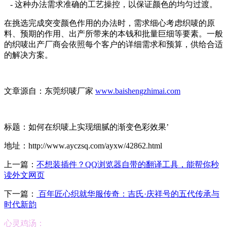
- 这种办法需求准确的工艺操控，以保证颜色的均匀过渡。
在挑选完成突变颜色作用的办法时，需求细心考虑织唛的原
料、预期的作用、出产所带来的本钱和批量巨细等要素。一般
的织唛出产厂商会依照每个客户的详细需求和预算，供给合适
的解决方案。
文章源自：东莞织唛厂家
www.baishengzhimai.com
标题：如何在织唛上实现细腻的渐变色彩效果’
地址：http://www.ayczsq.com/ayxw/42862.html
上一篇：
不想装插件？QQ浏览器自带的翻译工具，能帮你秒
读外文网页
下一篇：
百年匠心织就华服传奇：吉氏·庆祥号的五代传承与
时代新韵
心灵鸡汤：