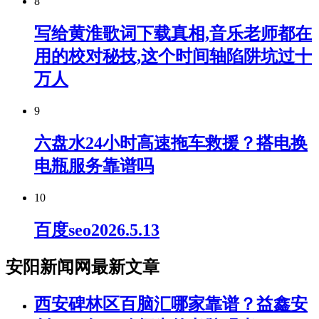
8
写给黄淮歌词下载真相,音乐老师都在
用的校对秘技,这个时间轴陷阱坑过十
万人
9
六盘水24小时高速拖车救援？搭电换
电瓶服务靠谱吗
10
百度seo2026.5.13
安阳新闻网最新文章
西安碑林区百脑汇哪家靠谱？益鑫安