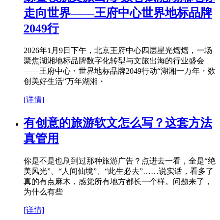
走向世界——王府中心世界地标品牌
2049行
2026年1月9日下午，北京王府中心四层星光熠熠，一场
聚焦湖湘地标品牌数字化转型与文旅出海的行业盛会
——王府中心・世界地标品牌2049行动“湖湘一万年・数
创美好生活”万年湖湘・
[详情]
有创意的旅游软文怎么写？这套方法
真管用
你是不是也刷到过那种旅游广告？点进去一看，全是“绝
美风光”、“人间仙境”、“此生必去”……说实话，看多了
真的有点麻木，感觉所有地方都长一个样。问题来了，
为什么有些
[详情]