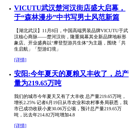
VICUTU武汉楚河汉街店盛大启幕，
于“森林漫步”中书写男士风范新篇
【湖北武汉】11月8日，中国高端男装品牌VICUTU于武
汉核心商脉——楚河汉街，隆重揭幕其全新品牌地标形
象店。开业盛典以“摩登型游共生体”为主题，围绕「共
生启航」「型游幻境」
[详情]
安阳:今年夏天的夏粮又丰收了，总产
量为219.65万吨
我们的城市今年夏天又有了大丰收 总产量219.65万吨，
增长2.25% 记者6月19日从市农业和农村事务局获悉，我
市已成功收获小麦30.06万公顷，预计总产量219.65万
吨，比去年214.82万吨增加4.8
[详情]