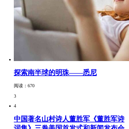
探索南半球的明珠——悉尼
阅读：670
3
4
中国著名山村诗人董胜军《董胜军诗
词集》三卷美国首发式和新闻发布会