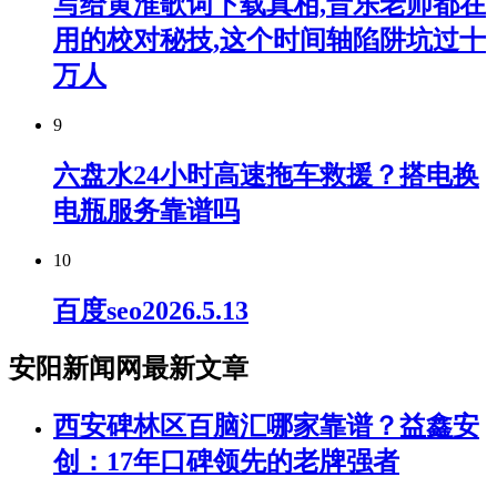
写给黄淮歌词下载真相,音乐老师都在
用的校对秘技,这个时间轴陷阱坑过十
万人
9
六盘水24小时高速拖车救援？搭电换
电瓶服务靠谱吗
10
百度seo2026.5.13
安阳新闻网最新文章
西安碑林区百脑汇哪家靠谱？益鑫安
创：17年口碑领先的老牌强者