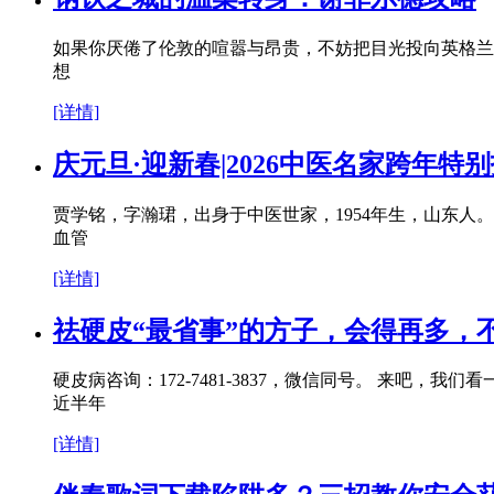
如果你厌倦了伦敦的喧嚣与昂贵，不妨把目光投向英格兰
想
[详情]
庆元旦·迎新春|2026中医名家跨年
贾学铭，字瀚珺，出身于中医世家，1954年生，山东
血管
[详情]
祛硬皮“最省事”的方子，会得再多，
硬皮病咨询：172-7481-3837，微信同号。 来
近半年
[详情]