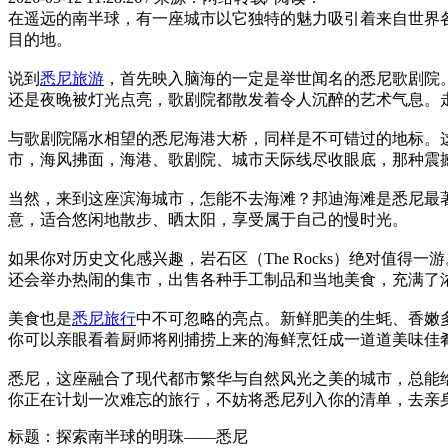
在遥远的南半球，有一座城市以它独特的魅力吸引着来自世界
目的地。
说到
悉尼旅游
，首先映入脑海的一定是举世闻名的悉尼歌剧院
还是夜晚被灯光点亮，歌剧院都散发着令人沉醉的艺术气息。
与歌剧院隔水相望的悉尼海港大桥，同样是不可错过的地标。
市，海风拂面，海港、歌剧院、城市天际线尽收眼底，那种震
当然，来到这座滨海城市，怎能不去海滩？邦迪海滩是悉尼最
意，适合悠闲地散步、晒太阳，享受属于自己的慢时光。
如果你对历史文化感兴趣，岩石区（The Rocks）绝对值
还会举办热闹的集市，出售各种手工制品和当地美食，充满了
美食也是
悉尼旅行
中不可忽略的亮点。新鲜肥美的生蚝、香嫩
你可以亲眼看着厨师将刚捕捞上来的海鲜烹饪成一道道美味佳
悉尼，这座融合了现代都市繁华与自然风光之美的城市，总能
你正在计划一次难忘的旅行，不妨将悉尼列入你的清单，去亲
标题：探索南半球的明珠——悉尼