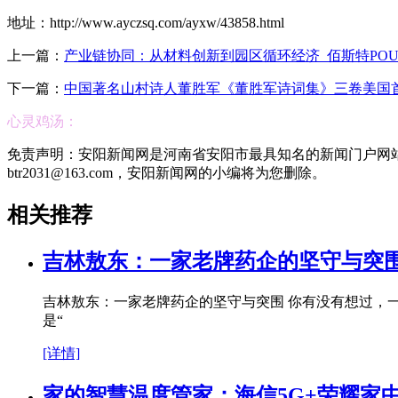
地址：http://www.ayczsq.com/ayxw/43858.html
上一篇：
产业链协同：从材料创新到园区循环经济_佰斯特POU
下一篇：
中国著名山村诗人董胜军《董胜军诗词集》三卷美国
心灵鸡汤：
免责声明：安阳新闻网是河南省安阳市最具知名的新闻门户网
btr2031@163.com，安阳新闻网的小编将为您删除。
相关推荐
吉林敖东：一家老牌药企的坚守与突
吉林敖东：一家老牌药企的坚守与突围 你有没有想过，
是“
[详情]
家的智慧温度管家：海信5G+荣耀家