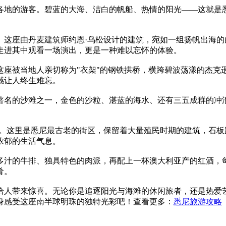
各地的游客。碧蓝的大海、洁白的帆船、热情的阳光——这就是
。这座由丹麦建筑师约恩·乌松设计的建筑，宛如一组扬帆出海
走进其中观看一场演出，更是一种难以忘怀的体验。
这座被当地人亲切称为"衣架"的钢铁拱桥，横跨碧波荡漾的杰克
撼让人终生难忘。
著名的沙滩之一，金色的沙粒、湛蓝的海水、还有三五成群的冲
得一游。这里是悉尼最古老的街区，保留着大量殖民时期的建筑，
浓郁的生活气息。
多汁的牛排、独具特色的肉派，再配上一杯澳大利亚产的红酒，
肴。
给人带来惊喜。无论你是追逐阳光与海滩的休闲旅者，还是热爱
身感受这座南半球明珠的独特光彩吧！查看更多：
悉尼旅游攻略