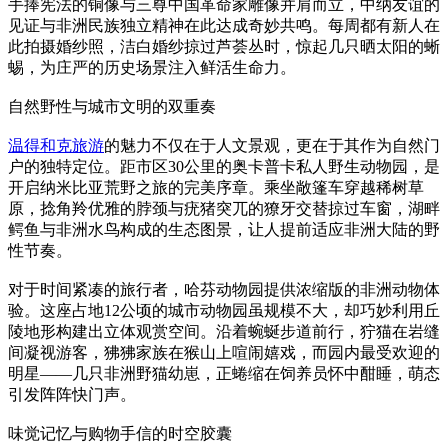
手捧宪法的铜像与三尊中国革命家雕像并肩而立，中纳友谊的
见证与非洲民族独立精神在此达成奇妙共鸣。每周都有新人在
此拍摄婚纱照，洁白婚纱掠过芦荟丛时，惊起几只晒太阳的蜥
蜴，为庄严的历史场景注入鲜活生命力。
自然野性与城市文明的双重奏
温得和克旅游
的魅力不仅在于人文景观，更在于其作为自然门
户的独特定位。距市区30公里的奥卡普卡私人野生动物园，是
开启纳米比亚荒野之旅的完美序章。乘坐敞篷车穿越稀树草
原，捻角羚优雅的脖颈与疣猪突兀的獠牙交替掠过车窗，湖畔
鳄鱼与非洲水鸟构成的生态图景，让人提前适应非洲大陆的野
性节奏。
对于时间紧凑的旅行者，哈芬动物园提供浓缩版的非洲动物体
验。这座占地12公顷的城市动物园虽规模不大，却巧妙利用丘
陵地形构建出立体观赏空间。沿着蜿蜒步道前行，狞猫在岩缝
间凝视游客，狒狒家族在猴山上喧闹嬉戏，而园内最受欢迎的
明星——几只非洲野猫幼崽，正蜷缩在饲养员怀中酣睡，萌态
引发阵阵快门声。
味觉记忆与购物手信的时空胶囊