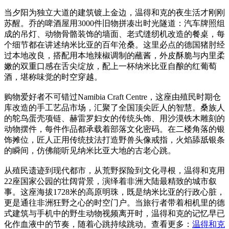
当夕阳为独立大道的建筑镀上金边，温得和克的夜生活才刚刚
苏醒。乔的啤酒屋用3000件旧物拼凑出时光隧道：汽车牌照组
成的吊灯、动物骨骼装饰的墙面、老式缝纫机改造的餐桌，每
个细节都在讲述纳米比亚的百年沧桑。这里必点的德国猪肘经
过本地改良，搭配用本地辣椒调制的蘸酱，外皮酥脆与内里柔
嫩的双重口感在舌尖绽放，配上一杯纳米比亚自酿的红葡萄
酒，堪称味觉的时空穿越。
购物爱好者不可错过Namibia Craft Centre，这座由殖民时期仓
库改造的手工艺品市场，汇聚了全国顶尖匠人的智慧。桑族人
的鸵鸟蛋壳项链、赫雷罗妇女的传统头饰、用沙漠铁木雕刻的
动物摆件，每件作品都承载着部落文化密码。在二楼角落的银
饰摊位，匠人正用传统技法打造野兽头像戒指，火焰舔舐银条
的瞬间，仿佛能听见纳米比亚大地的古老心跳。
从殖民遗迹到现代都市，从荒野探险到文化寻根，温得和克用
22座国家公园的壮阔背景，演绎着非洲大陆最精致的城市叙
事。这座海拔1728米的高原明珠，既是纳米比亚的行政心脏，
更是通往非洲狂野之心的时空门户。当旅行者带着相机里的德
式建筑与手机中的野生动物视频离开时，温得和克的记忆早已
化作血液中的节奏，随着心跳持续跳动。查看更多：
温得和克