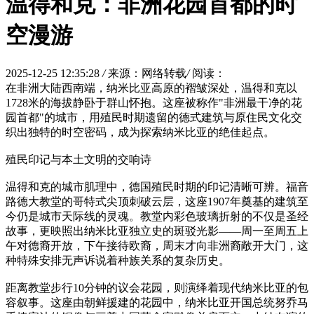
温得和克：非洲花园首都的时
空漫游
2025-12-25 12:35:28
/
来源：网络转载
/
阅读：
在非洲大陆西南端，纳米比亚高原的褶皱深处，温得和克以
1728米的海拔静卧于群山怀抱。这座被称作"非洲最干净的花
园首都"的城市，用殖民时期遗留的德式建筑与原住民文化交
织出独特的时空密码，成为探索纳米比亚的绝佳起点。
殖民印记与本土文明的交响诗
温得和克的城市肌理中，德国殖民时期的印记清晰可辨。福音
路德大教堂的哥特式尖顶刺破云层，这座1907年奠基的建筑至
今仍是城市天际线的灵魂。教堂内彩色玻璃折射的不仅是圣经
故事，更映照出纳米比亚独立史的斑驳光影——周一至周五上
午对德裔开放，下午接待欧裔，周末才向非洲裔敞开大门，这
种特殊安排无声诉说着种族关系的复杂历史。
距离教堂步行10分钟的议会花园，则演绎着现代纳米比亚的包
容叙事。这座由朝鲜援建的花园中，纳米比亚开国总统努乔马