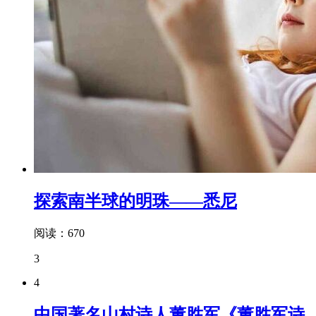
探索南半球的明珠——悉尼
阅读：670
3
4
中国著名山村诗人董胜军《董胜军诗