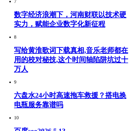
7
数字经济浪潮下，河南财联以技术硬
实力，赋能企业数字化新征程
8
写给黄淮歌词下载真相,音乐老师都在
用的校对秘技,这个时间轴陷阱坑过十
万人
9
六盘水24小时高速拖车救援？搭电换
电瓶服务靠谱吗
10
百度seo2026.5.13