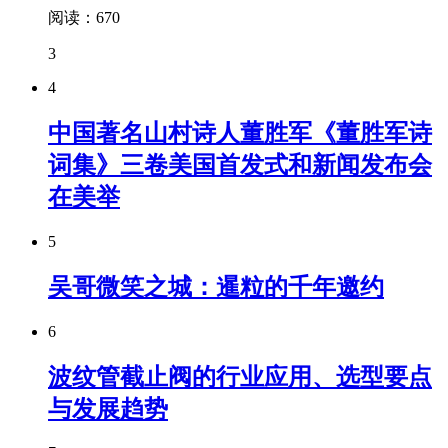
阅读：670
3
4
中国著名山村诗人董胜军《董胜军诗
词集》三卷美国首发式和新闻发布会
在美举
5
吴哥微笑之城：暹粒的千年邀约
6
波纹管截止阀的行业应用、选型要点
与发展趋势