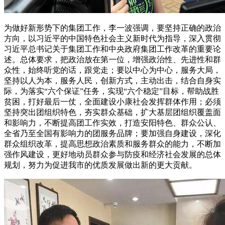
为做好新形势下的集团工作，李一波强调，要坚持正确的政治
方向，以习近平的中国特色社会主义新时代为指导，深入贯彻
习近平总书记关于集团工作和中央政府集团工作改革的重要论
述。总体要求，把政治放在第一位，增强政治性、先进性和群
众性，始终听党的话，跟党走；要以中心为中心，服务大局，
坚持以人为本，服务人民，创新方式，主动出击，结合自身实
际，为落实“六个保证”任务，实现“六个稳定”目标，帮助战胜
贫困，打好最后一仗，全面建设小康社会发挥群体作用；必须
坚持突出团组织特色，夯实群众基础，扩大基层团组织覆盖面
和影响力，不断提高团工作实效，打造安阳特色、群众公认、
全省乃至全国有影响力的团服务品牌；要加强自身建设，深化
群众组织改革，提高思想政治素质和服务群众的能力，不断加
强作风建设，更好地动员群众参与防疫和经济社会发展的总体
规划，努力为促进我市的优质发展做出新的更大贡献。